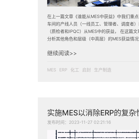
在上一篇文章《谁能从MES中获益》中我们重
车间的产线人员（一线员工、管理者、调度者）
（质检者和IPQC）从MES中的获益， 在这篇
分析其他角色和层级（中高层）的MES获益情况
发现一个好的MES系统也是企业战略决策的有
继续阅读>>
具。
MES
ERP
化工
启封
生产制造
实施MES以消除ERP的复杂
发布时间：2023-11-27 02:21:16