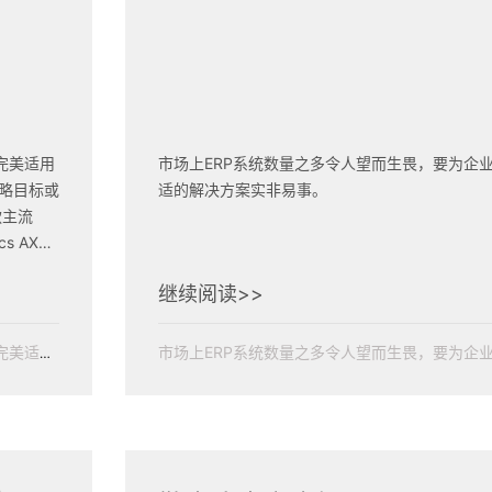
完美适用
市场上ERP系统数量之多令人望而生畏，要为企
略目标或
适的解决方案实非易事。
cs AX
继续阅读>>
ERP系统绝非"放之四海而皆准"——对某家公司完美适用的方案，未必符合您的业务需求、用户习惯、战略目标或工作流程。 为帮助您理清思路，本文将针对两款主流ERP解决方案——Sage X3与Microsoft Dynamics AX——进行全方位的对比分析。