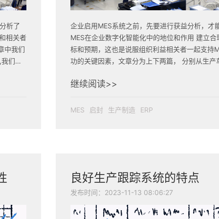
点分析了
企业启用MES系统之前，先要进行获益分析，才
和相关者
MES在企业数字化智能化中的地位和作用 建立合理的目
文章中我们
标和预期，这也是说服组织利益相关者一起支持M
,我们会
功的关键因素，文章分为上下两篇， 分别从生产车间
力支持工
（产线工人、管理者、调度者、质量工程师）和
继续阅读>>
用户（物流、设备、器具、中高层管理者） 两大部分进
行了详细的说明，可以作为企业MES选型和项目
参考资料。
MES
启封
生产制造
ERP
性
良好生产跟踪系统的特点
发布时间：2023-11-13 08:06:27