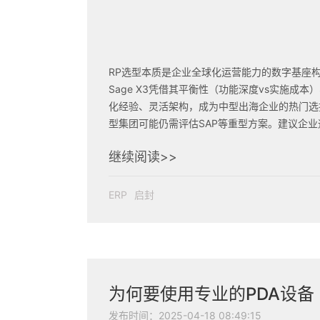
RP选型本质是企业全球化运营能力的数字基座
Sage X3凭借其平衡性（功能深度vs实施成本
化经验、灵活架构，成为中型出海企业的热门选
型集团可能仍需评估SAP等重型方案。建议企业
POC测试（如模拟墨西哥工厂业务场景）进行
继续阅读>>
证。
ERP
启封
为何要使用专业的PDA设备
发布时间：2025-04-18 08:49:15