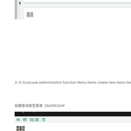
3.
In Syracuse administration function Menu items create new menu it
ZMORDSHP
创建查询类型菜单