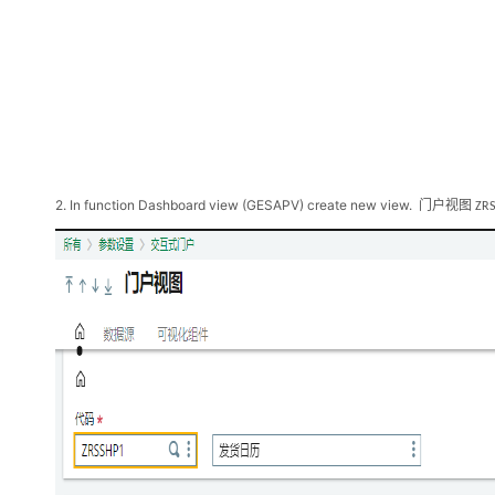
2.
In function Dashboard view (GESAPV) create new view.
门户视图
ZR